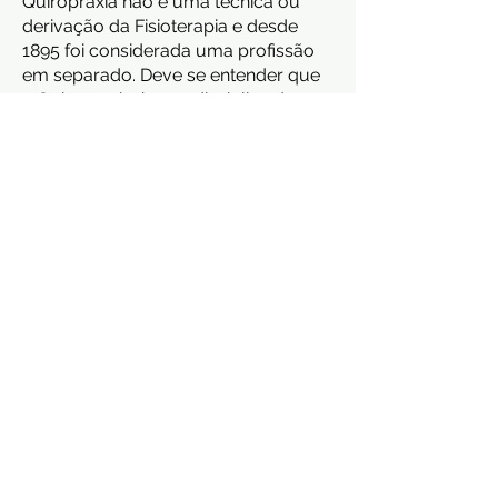
Quiropraxia não é uma técnica ou
derivação da Fisioterapia e desde
1895 foi considerada uma profissão
em separado. Deve se entender que
a Quiropraxia é uma disciplina de
cuidados. No Brasil como não há
regulamentação, existe um
movimento de formação
complementar em Quiropraxia para
Fisioterapeutas que dura entre dois e
três anos e se estende à 1500 h. O
mais sério destes programas é o da
ANAFIQ. A ANAFIQ apartir de 2018
assumiu que a Quiropraxia é uma
disciplina de cuidados em saúde e
não uma especialidade, mas cabe ao
Fisioterapeuta no Brasil ter uma
formação complementar para obter
uma 2° titulação profissional.