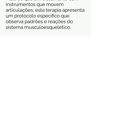
instrumentos que movem
articulações, esta terapia apresenta
um protocolo específico que
observa padrões e reações do
sistema musculoesquelético.
Através da análise do especialista é
possível através da ação de um
instrumento ajustivo, promover
ajustes ou correções articulares
que objetiva muito mais do que
mover articulações, mas sim “ativar”
reações e facilitações do sistema
nervoso, para restaurar a saúde do
paciente.
O que trata?
Dor no pescoço (Cervicalgia);
Dor na região central das costas.
Cervicobraquialgia (dor no pescoço
e no braço);
Lombalgia e ciatalgia.